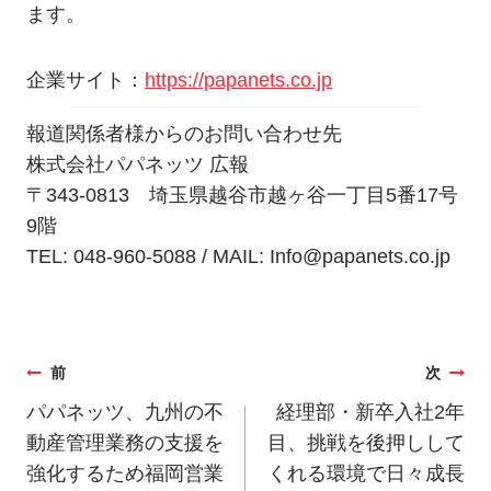
ます。
企業サイト：
https://papanets.co.jp
報道関係者様からのお問い合わせ先
株式会社パパネッツ 広報
〒343-0813 埼玉県越谷市越ヶ谷一丁目5番17号
9階
TEL: 048-960-5088 / MAIL: Info@papanets.co.jp
投
前
次
稿
パパネッツ、九州の不
経理部・新卒入社2年
動産管理業務の支援を
目、挑戦を後押しして
ナ
強化するため福岡営業
くれる環境で日々成長