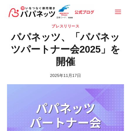
内
容
を
プレスリリース
ス
パパネッツ、「パパネッ
キ
ッ
ツパートナー会2025」を
プ
開催
2025年11月17日