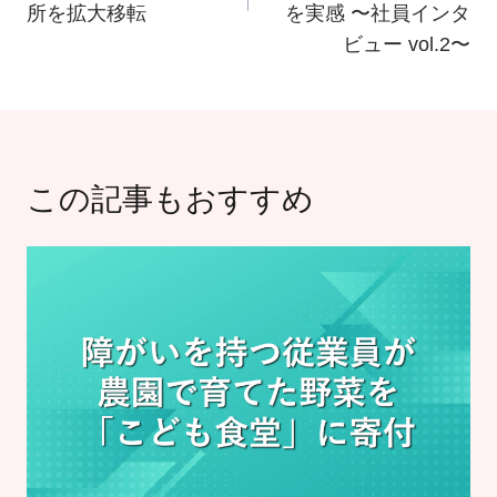
ビ
所を拡大移転
を実感 〜社員インタ
ゲ
ビュー vol.2〜
ー
シ
ョ
この記事もおすすめ
ン