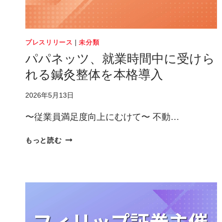
並
び
に
配
プレスリリース
|
未分類
当
パパネッツ、就業時間中に受けら
予
れる鍼灸整体を本格導入
想
の
2026年5月13日
修
正
〜従業員満足度向上にむけて〜 不動…
（増
配）
パ
もっと読む
に
パ
関
ネ
す
ッ
る
ツ、
お
就
知
業
ら
時
せ