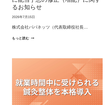
野
るお知らせ
菜
を
2026年7月15日
「こ
ど
株式会社パパネッツ（代表取締役社長…
も
食
株
もっと読む
堂」
式
に
分
寄
割
付
及
び
定
款
の
一
部
変
更