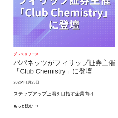
間
中
に
受
け
ら
れ
る
鍼
プレスリリース
灸
パパネッツがフィリップ証券主催
整
「Club Chemistry」に登壇
体
を
2026年1月23日
本
格
ステップアップ上場を目指す企業向け…
導
入
パ
もっと読む
パ
ネ