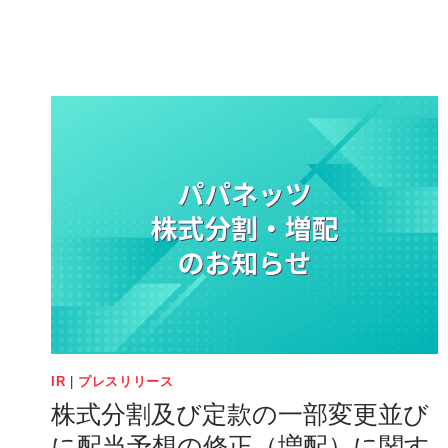
ネ
ッ
ツ、
障
が
い
を
持
つ
従
業
員
が
農
園
で
IR
|
プレスリリース
育
株式分割及び定款の一部変更並び
て
た
に配当予想の修正（増配）に関す