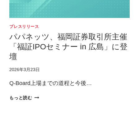
管
理
業
務
プレスリリース
の
パパネッツ、福岡証券取引所主催
支
「福証IPOセミナー in 広島」に登
援
強
壇
化
に
2026年3月23日
向
け
Q-Board上場までの道程と今後…
「名
古
パ
もっと読む
屋
パ
営
ネ
業
ッ
所」
ツ、
を
福
拡
岡