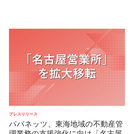
証
券
取
引
所
新
規
上
場
申
請
及
び
福
岡
証
プレスリリース
券
パパネッツ、東海地域の不動産管
取
引
理業務の支援強化に向け「名古屋