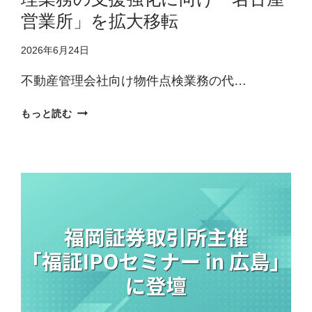
所
営業所」を拡大移転
本
則
2026年6月24日
市
場
不動産管理会社向け物件点検業務の代…
へ
の
パ
もっと読む
市
パ
場
ネ
変
ッ
更
ツ、
申
東
請
海
の
地
お
域
知
の
ら
不
せ
動
産