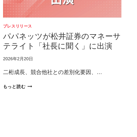
せ
カ
（会
デ
社
ミ
法
ー
プレスリリース
第
2026」
パパネッツが松井証券のマネーサ
165
第
テライト「社長に聞く」に出演
条
1
第
回
2026年2月20日
2
オ
項
ー
二桁成長、競合他社との差別化要因、…
の
プ
規
ン
パ
もっと読む
定
セ
パ
に
ミ
ネ
よ
ナ
ッ
る
ー
ツ
定
に
が
款
て
松
の
Q-
井