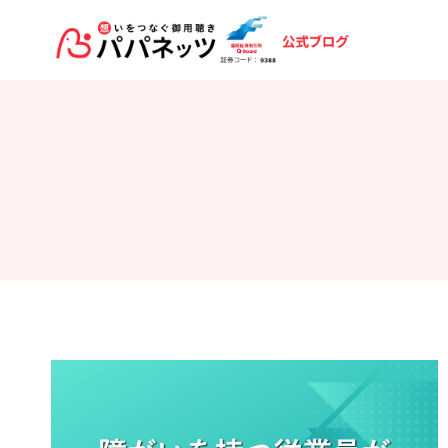
内
容
を
ス
キ
ッ
プ