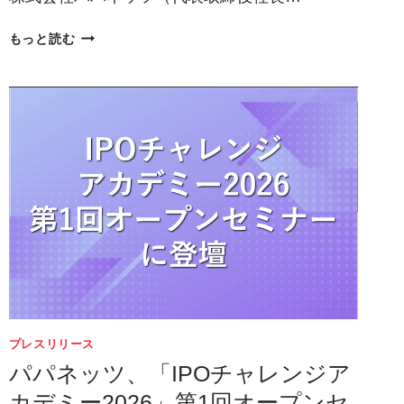
自
もっと読む
己
株
式
の
取
得
及
び
自
己
株
式
立
会
外
プレスリリース
買
パパネッツ、「IPOチャレンジア
付
カデミー2026」第1回オープンセ