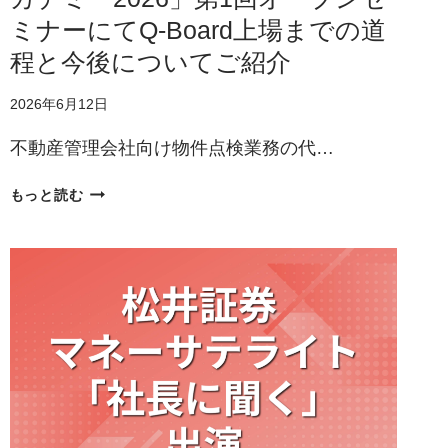
取
ミナーにてQ-Board上場までの道
引
に
程と今後についてご紹介
よ
る
2026年6月12日
自
己
不動産管理会社向け物件点検業務の代…
株
式
パ
もっと読む
の
パ
買
ネ
付
ッ
け
ツ、
に
「IPO
関
チ
す
ャ
る
レ
お
ン
知
ジ
ら
ア