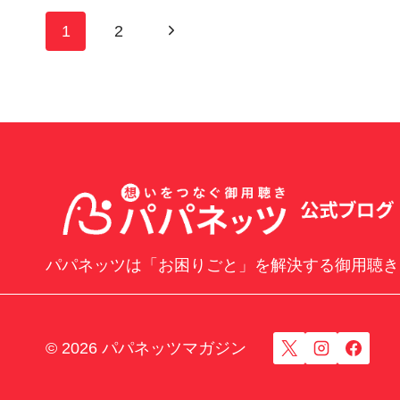
ッ
ペ
次
1
2
ツ
ー
が
の
フ
ジ
ィ
ペ
リ
ナ
ー
ッ
ビ
プ
ジ
証
ゲ
券
主
ー
催
「CLUB
パパネッツは「お困りごと」を解決する御用聴き
シ
CHEMISTRY」
ョ
に
登
ン
壇
© 2026 パパネッツマガジン