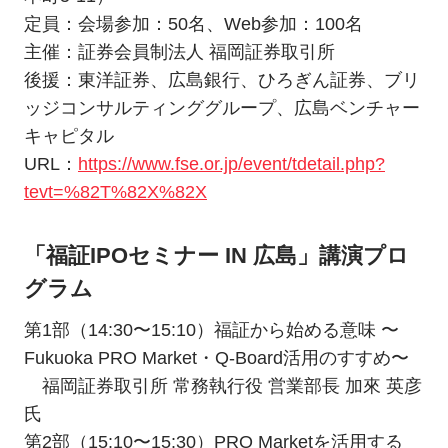
定員：会場参加：50名、Web参加：100名
主催：証券会員制法人 福岡証券取引所
後援：東洋証券、広島銀行、ひろぎん証券、ブリ
ッジコンサルティンググループ、広島ベンチャー
キャピタル
URL：
https://www.fse.or.jp/event/tdetail.php?
tevt=%82T%82X%82X
「福証IPOセミナー IN 広島」講演プロ
グラム
第1部（14:30〜15:10）福証から始める意味 〜
Fukuoka PRO Market・Q-Board活用のすすめ〜
福岡証券取引所 常務執行役 営業部長 加來 英彦
氏
第2部（15:10〜15:30）PRO Marketを活用する