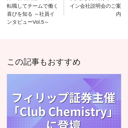
転職してチームで働く
イン会社説明会のご案
ナ
喜びを知る ～社員イ
内
ビ
ンタビューVol.5～
ゲ
ー
シ
ョ
この記事もおすすめ
ン