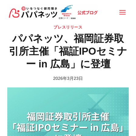
内
容
を
プレスリリース
ス
パパネッツ、福岡証券取
キ
ッ
引所主催「福証IPOセミナ
プ
ー in 広島」に登壇
2026年3月23日