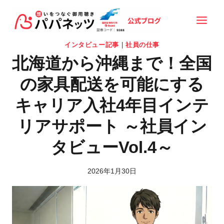
内
容
を
インタビュー記事
|
社員の仕事
ス
北海道から沖縄まで！全国
キ
ッ
の家具配送を可能にする
プ
キャリア入社4年目インテ
リアサポート ～社員イン
タビューVol.4～
2026年1月30日