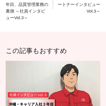
ビ
年目、品質管理業務の
ートナーインタビュー
ゲ
裏側 ～社員インタビ
Vol.3～
ー
ューVol.3～
シ
ョ
ン
この記事もおすすめ